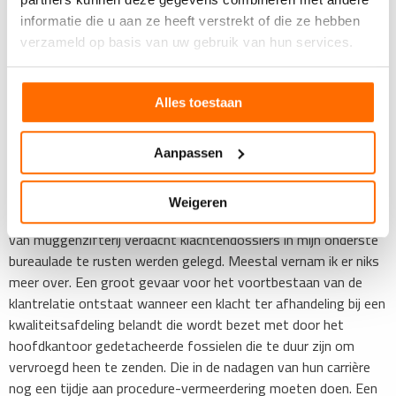
een klacht de Ostrich-methode toe te passen. Zoek liever snel
informatie die u aan ze heeft verstrekt of die ze hebben
contact met de klant en laat hem uitrazen over het probleem
verzameld op basis van uw gebruik van hun services.
dat jij en je organisatie hebben veroorzaakt. Dat is nog geen
oplossing, maar de klant voelt zich gehoord. En bezoek hem of
haar als het enigszins mogelijk is. Bij voorkeur met een eerste
Alles toestaan
concrete aanzet tot een oplossing of een uitleg over wat je
denkt te gaan doen.
Aanpassen
'Een slak op een vat teer beweegt sneller'
Weigeren
De eerlijkheid gebiedt hier te vermelden dat van relaties die ik
van muggenzifterij verdacht klachtendossiers in mijn onderste
bureaulade te rusten werden gelegd. Meestal vernam ik er niks
meer over. Een groot gevaar voor het voortbestaan van de
klantrelatie ontstaat wanneer een klacht ter afhandeling bij een
kwaliteitsafdeling belandt die wordt bezet met door het
hoofdkantoor gedetacheerde fossielen die te duur zijn om
vervroegd heen te zenden. Die in de nadagen van hun carrière
nog een tijdje aan procedure-vermeerdering moeten doen. Een