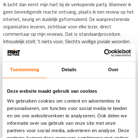
Ik lucht dan eerst mijn hart bij de verkopende partij. Wanneer ik
geen bevredigende reactie ontvang, plaats ik een review op het
internet, keurig en duidelijk geformuleerd. De wanpresterende
organisaties leveren, zichtbaar voor elke lezer, direct
commentaar op mijn reviews. Dat is standaardprocedure.
Inhoudelijk stelt ‘t niets voor. Slechts wollige joviale woorden
inclusief spel- en stijlfouten. En heel veel excuses. Maar géén
concrete oplossing of het vermelden van een serieuze
procedurele aanpassing om herhaling te voorkomen. Dat lijkt
te veel gevraagd of het is te moeilijk. Een kopje slappe thee tot
Toestemming
Details
Over
troost krijg ik uitgeserveerd; een rafelige pleister met
onvoldoende kleefkracht wordt virtueel op de wond geplakt.
Deze website maakt gebruik van cookies
In mijn werkzame bestaan ging het echt niet altijd goed. De
We gebruiken cookies om content en advertenties te
klachten varieerden sterk. Van een triviale onvolkomenheid op
personaliseren, om functies voor social media te bieden
een rekening tot het verplicht terugroepen van gereed product
en om ons websiteverkeer te analyseren. Ook delen we
uit een Europees land inclusief haar overzeese gebiedsdelen.
informatie over uw gebruik van onze site met onze
Toen brak het zweet me echt uit. De waarde van de claims
partners voor social media, adverteren en analyse. Deze
varieerde van nul tot een miljoen Euro. Onverstandig is om bij
partners kunnen deze gegevens combineren met andere