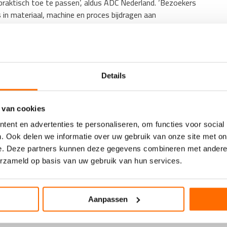
raktisch toe te passen’, aldus ADC Nederland. ‘Bezoekers
n materiaal, machine en proces bijdragen aan
nwezig om live demo’s te geven en vragen van deelnemers te
teractief van opzet. Naast demonstraties is er ruimte voor
Details
 met collega’s uit het vak.’ De middag wordt afgesloten met
 van cookies
18.00 uur bij ADC Nederland aan de Rietveldenweg 60 in Den
ent en advertenties te personaliseren, om functies voor social
. Ook delen we informatie over uw gebruik van onze site met on
e. Deze partners kunnen deze gegevens combineren met andere i
erzameld op basis van uw gebruik van hun services.
ers nieuwsbrief
met het laatste nieuws
Aanpassen