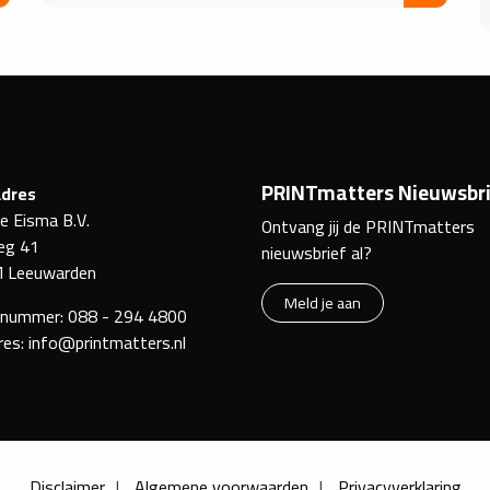
PRINTmatters Nieuwsbri
dres
ke Eisma B.V.
Ontvang jij de PRINTmatters
eg 41
nieuwsbrief al?
 Leeuwarden
Meld je aan
nnummer:
088 - 294 4800
res:
info@printmatters.nl
Disclaimer
Algemene voorwaarden
Privacyverklaring