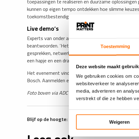
toepassingen te realiseren en duurzame oplossingen p
kunnen op eigen tempo ontdekken hoe slimme keuzes i
toekomstbestendige fysieke communicatie.’
Live demo’s
Experts van onder andere HP, Scodix en Zünd zijn aa
beantwoorden. ‘Het programma is laagdrempelig en in
Toestemming
gesprekken, netwerken en het uitwisselen van ideeën
een hapje en een drankje.
Deze website maakt gebruik
​Het evenement vindt plaats van 15.00 tot ongeveer 
We gebruiken cookies om cont
Bosch. Aanmelden en meer informatie via de
website
.
websiteverkeer te analyseren
Foto boven via ADC Nederland
media, adverteren en analys
verstrekt of die ze hebben v
Blijf op de hoogte: ontvang wekelijks de
PRINTmatt
Weigeren