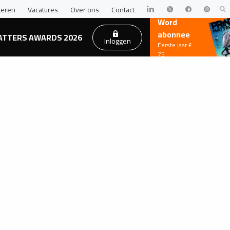
teren
Vacatures
Over ons
Contact
Word
abonnee
ATTERS AWARDS 2026
Inloggen
Eerste jaar €
75