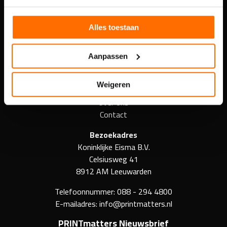
Agenda
Alles toestaan
Kennisbank
Blog
Aanpassen
Abonnementen
Adverteren
Weigeren
Vacatures
Over ons
Contact
Bezoekadres
Koninklijke Eisma B.V.
Celsiusweg 41
8912 AM Leeuwarden
Telefoonnummer:
088 - 294 4800
E-mailadres:
info@printmatters.nl
PRINTmatters Nieuwsbrief