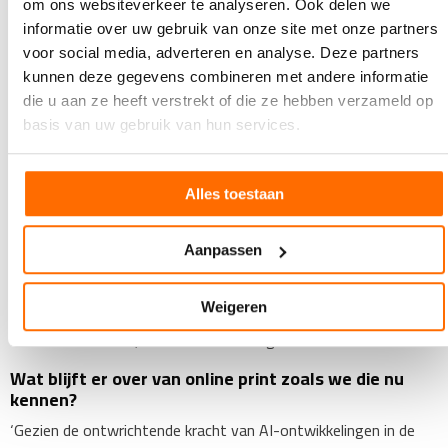
om ons websiteverkeer te analyseren. Ook delen we
misschien te naïef lijkt in het licht van een ogenschijnlijk
informatie over uw gebruik van onze site met onze partners
overweldigende digitale dominantie. Omdat een te ver
voor social media, adverteren en analyse. Deze partners
doorgedigitaliseerde wereld, zo stelt hij, kwetsbaar is. En juist
kunnen deze gegevens combineren met andere informatie
daarom wint print weer aan relevantie. Geopolitieke
die u aan ze heeft verstrekt of die ze hebben verzameld op
spanningen, cyberrisico's en de milieukosten van digitale
basis van uw gebruik van hun services.
infrastructuren dwingen merken hun kanalen opnieuw te
evalueren.
​In deze context spreekt Martin over de "zoektocht naar het
Alles toestaan
tastbare", een trend waarbij mensen steeds vaker op zoek zijn
naar fysieke contactpunten die vertrouwen wekken en een
Aanpassen
langduriger impact hebben dan een simpele swipe. Volgens deze
logica verschuift print van een bijproduct naar een strategische
Weigeren
pijler, ingebed in klanttrajecten die worden gevormd door
conversationele AI, AI-commerce en agentic commerce.
Wat blijft er over van online print zoals we die nu
kennen?
‘Gezien de ontwrichtende kracht van AI-ontwikkelingen in de