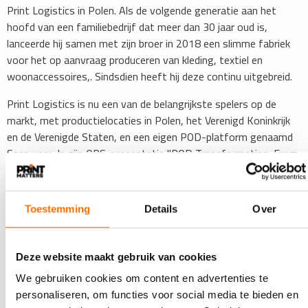
Print Logistics in Polen. Als de volgende generatie aan het
hoofd van een familiebedrijf dat meer dan 30 jaar oud is,
lanceerde hij samen met zijn broer in 2018 een slimme fabriek
voor het op aanvraag produceren van kleding, textiel en
woonaccessoires,. Sindsdien heeft hij deze continu uitgebreid.
Print Logistics is nu een van de belangrijkste spelers op de
markt, met productielocaties in Polen, het Verenigd Koninkrijk
en de Verenigde Staten, en een eigen POD-platform genaamd
Snapwear. In zijn OPS-presentatie "POD Transformation: From
Single Orders to High Volume Production, from E-Commerce to
Social Commerce" zal Tracz spreken over de rol die efficiënte
fulfilmentstructuren en integraties met sociale commerce
Toestemming
Details
Over
spelen in de volgende fase van de POD-markt voor textiel.
Wanneer print een tegenaanval inzet
Deze website maakt gebruik van cookies
De Franse online printexpert Ludovic Martin presenteert in
We gebruiken cookies om content en advertenties te
München de stelling: "Print-tegenaanvallen - hoe je je bedrijf
personaliseren, om functies voor social media te bieden en
opnieuw uitvindt in de nieuwe wereld?" die voor sommigen