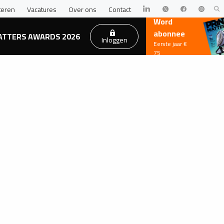
teren
Vacatures
Over ons
Contact
Word
abonnee
ATTERS AWARDS 2026
Inloggen
Eerste jaar €
75