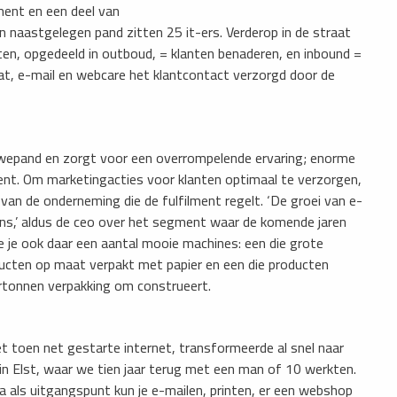
ent en een deel van
n naastgelegen pand zitten 25 it-ers. Verderop in de straat
nten, opgedeeld in outboud, = klanten benaderen, en inbound =
at, e-mail en webcare het klantcontact verzorgd door de
ieuwepand en zorgt voor een overrompelende ervaring; enorme
ment. Om marketingacties voor klanten optimaal te verzorgen,
t van de onderneming die de fulfilment regelt. ‘De groei van e-
ons,’ aldus de ceo over het segment waar de komende jaren
e je ook daar een aantal mooie machines: een die grote
ducten op maat verpakt met papier en een die producten
artonnen verpakking om construeert.
t toen net gestarte internet, transformeerde al snel naar
 in Elst, waar we tien jaar terug met een man of 10 werkten.
 als uitgangspunt kun je e-mailen, printen, er een webshop