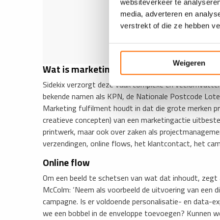
websiteverkeer te analyseren
media, adverteren en analys
verstrekt of die ze hebben v
Weigeren
Wat is marketing fulfilment?
Sidekix verzorgt deze vaak complexe en veelomvatten
bekende namen als KPN, de Nationale Postcode Loteri
Marketing fulfilment houdt in dat die grote merken p
creatieve concepten) van een marketingactie uitbested
printwerk, maar ook over zaken als projectmanageme
verzendingen, online flows, het klantcontact, het 
Online flow
Om een beeld te schetsen van wat dat inhoudt, zegt
McColm: ‘Neem als voorbeeld de uitvoering van een di
campagne. Is er voldoende personalisatie- en data-ex
we een bobbel in de enveloppe toevoegen? Kunnen w