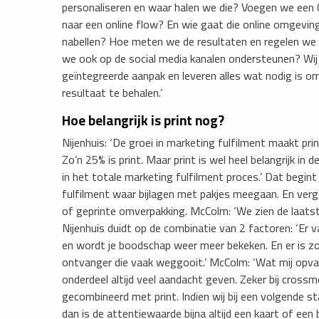
personaliseren en waar halen we die? Voegen we een Q
naar een online flow? En wie gaat die online omgev
nabellen? Hoe meten we de resultaten en regelen we 
we ook op de social media kanalen ondersteunen? Wij
geïntegreerde aanpak en leveren alles wat nodig is o
resultaat te behalen.’
Hoe belangrijk is print nog?
Nijenhuis: ‘De groei in marketing fulfilment maakt pr
Zo’n 25% is print. Maar print is wel heel belangrijk in de
in het totale marketing fulfilment proces.’ Dat begint
fulfilment waar bijlagen met pakjes meegaan. En verge
of geprinte omverpakking. McColm: ‘We zien de laatste
Nijenhuis duidt op de combinatie van 2 factoren: ‘Er v
en wordt je boodschap weer meer bekeken. En er is zo
ontvanger die vaak weggooit.’ McColm: ‘Wat mij opval
onderdeel altijd veel aandacht geven. Zeker bij crossme
gecombineerd met print. Indien wij bij een volgende s
dan is de attentiewaarde bijna altijd een kaart of een b