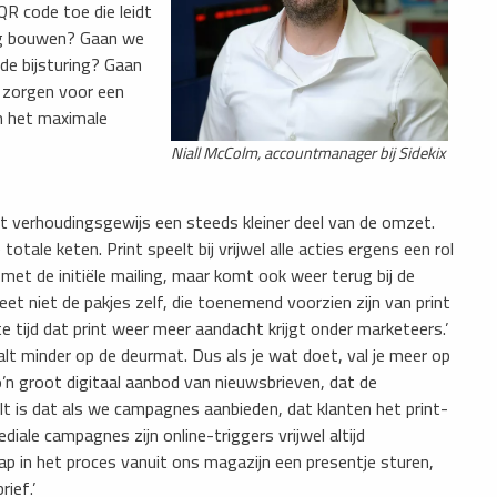
R code toe die leidt
ing bouwen? Gaan we
de bijsturing? Gaan
 zorgen voor een
m het maximale
Niall McColm, accountmanager bij Sidekix
int verhoudingsgewijs een steeds kleiner deel van de omzet.
 totale keten. Print speelt bij vrijwel alle acties ergens een rol
 met de initiële mailing, maar komt ook weer terug bij de
et niet de pakjes zelf, die toenemend voorzien zijn van print
 tijd dat print weer meer aandacht krijgt onder marketeers.’
alt minder op de deurmat. Dus als je wat doet, val je meer op
’n groot digitaal aanbod van nieuwsbrieven, dat de
t is dat als we campagnes aanbieden, dat klanten het print-
diale campagnes zijn online-triggers vrijwel altijd
tap in het proces vanuit ons magazijn een presentje sturen,
rief.’