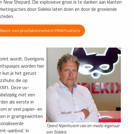
n New Shepard. Die explosieve groei is te danken aan klanten
etingacties door Sidekix laten doen en door de groeiende
steden.
e. Neem een proefabonnement PRINTmatters
print wordt. Overigens
teitspasjes worden hier
 kun je het gerust
zzhubs die op
n KM1. Deze uv-
belzijdig met een
rden als eerste in
om er veel papier- en
ken in gramgewichten
sonaliseerde
Tjeerd Nijenhuism ceo en mede-eigenaar
ent-aanbod.’ In
van Sidekix