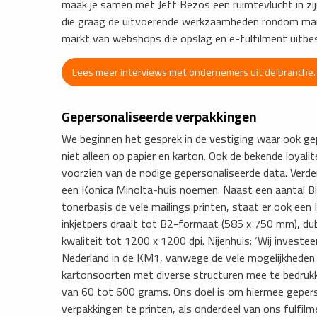
maak je samen met Jeff Bezos een ruimtevlucht in zij
die graag de uitvoerende werkzaamheden rondom mark
markt van webshops die opslag en e-fulfilment uitbe
Lees meer interviews met ondernemers uit de branch
Gepersonaliseerde verpakkingen
We beginnen het gesprek in de vestiging waar ook ge
niet alleen op papier en karton. Ook de bekende loyali
voorzien van de nodige gepersonaliseerde data. Verder
een Konica Minolta-huis noemen. Naast een aantal Bi
tonerbasis de vele mailings printen, staat er ook ee
inkjetpers draait tot B2-formaat (585 x 750 mm), dub
kwaliteit tot 1200 x 1200 dpi. Nijenhuis: ‘Wij investee
Nederland in de KM1, vanwege de vele mogelijkheden 
kartonsoorten met diverse structuren mee te bedruk
van 60 tot 600 grams. Ons doel is om hiermee geper
verpakkingen te printen, als onderdeel van ons fulfilm