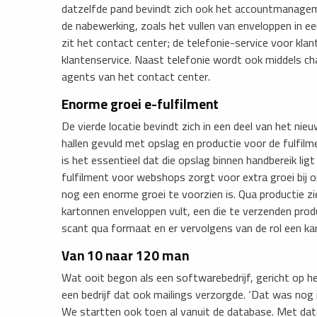
datzelfde pand bevindt zich ook het accountmanagem
de nabewerking, zoals het vullen van enveloppen in ee
zit het contact center; de telefonie-service voor kla
klantenservice. Naast telefonie wordt ook middels ch
agents van het contact center.
Enorme groei e-fulfilment
De vierde locatie bevindt zich in een deel van het n
hallen gevuld met opslag en productie voor de fulfil
is het essentieel dat die opslag binnen handbereik lig
fulfilment voor webshops zorgt voor extra groei bij 
nog een enorme groei te voorzien is. Qua productie zi
kartonnen enveloppen vult, een die te verzenden pro
scant qua formaat en er vervolgens van de rol een k
Van 10 naar 120 man
Wat ooit begon als een softwarebedrijf, gericht op he
een bedrijf dat ook mailings verzorgde. ‘Dat was nog
We startten ook toen al vanuit de database. Met data