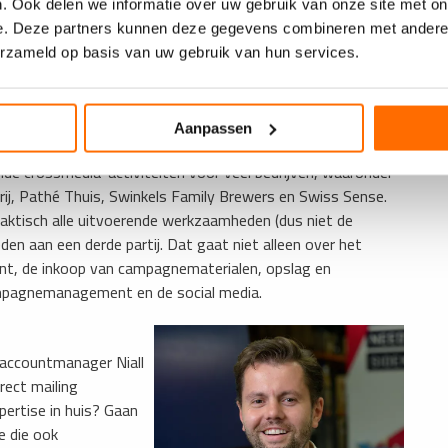
. Ook delen we informatie over uw gebruik van onze site met on
e. Deze partners kunnen deze gegevens combineren met andere i
erzameld op basis van uw gebruik van hun services.
Aanpassen
de crossmedia-activiteiten voor veel bedrijven, waaronder
j, Pathé Thuis, Swinkels Family Brewers en Swiss Sense.
raktisch alle uitvoerende werkzaamheden (dus niet de
en aan een derde partij. Dat gaat niet alleen over het
nt, de inkoop van campagnematerialen, opslag en
campagnemanagement en de social media.
 accountmanager Niall
rect mailing
pertise in huis? Gaan
e die ook