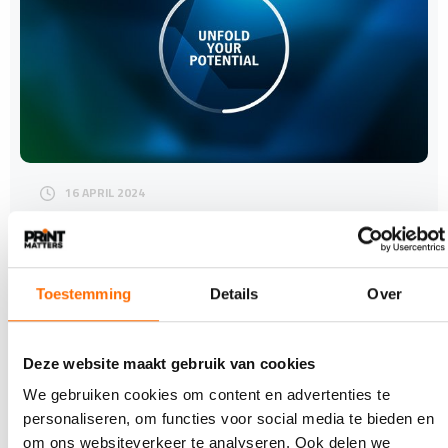
16 APRIL 2024
Unfold Your Potential: HEIDELBERG toont
innovaties op drupa 2024
De grafische sector heeft te maken met verschillende
uitdagingen: een steeds toenemende kostendruk,
Toestemming
Details
Over
een…
Deze website maakt gebruik van cookies
We gebruiken cookies om content en advertenties te
personaliseren, om functies voor social media te bieden en
om ons websiteverkeer te analyseren. Ook delen we