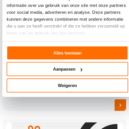
informatie over uw gebruik van onze site met onze partners
voor social media, adverteren en analyse. Deze partners
kunnen deze gegevens combineren met andere informatie
die u aan ze heeft verstrekt of die ze hebben verzameld op
basis van uw gebruik van hun services.
Alles toestaan
7 JUNI 2023
Aanpassen
Open Press Project maakt mini-drukpers voor
iedereen beschikbaar
Weigeren
In Grafisch Atelier Den Bosch is nog tot 18 juni de
tentoonstelling Les Petit Prints te zien. Er zijn…