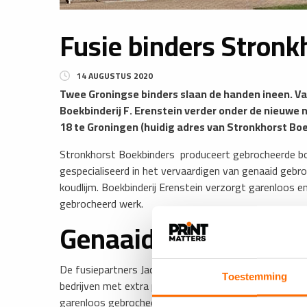
Fusie binders Stronk
14 AUGUSTUS 2020
Twee Groningse binders slaan de handen ineen. V
Boekbinderij F. Erenstein verder onder de nieuw
18 te Groningen (huidig adres van Stronkhorst Boe
Stronkhorst Boekbinders produceert gebrocheerde bo
gespecialiseerd in het vervaardigen van genaaid gebr
koudlijm. Boekbinderij Erenstein verzorgt garenloos 
gebrocheerd werk.
Genaaid gebrocheerd
De fusiepartners Jacco de Jonge en Gerrie Erenstein 
Toestemming
bedrijven met extra productiecapaciteit en een verb
garenloos gebrocheerd in koudlijm, hotmelt en een ve