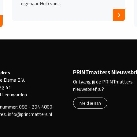
eigenaar Huib van…
PRINTmatters Nieuwsbri
dres
ke Eisma B.V.
Ontvang jij de PRINTmatters
eg 41
nieuwsbrief al?
 Leeuwarden
Meld je aan
nnummer:
088 - 294 4800
res:
info@printmatters.nl