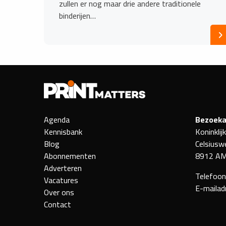
zullen er nog maar drie andere traditionele
binderijen…
Agenda
Bezoeka
Kennisbank
Koninklij
Blog
Celsiusw
Abonnementen
8912 AM
Adverteren
Telefoo
Vacatures
E-mailad
Over ons
Contact