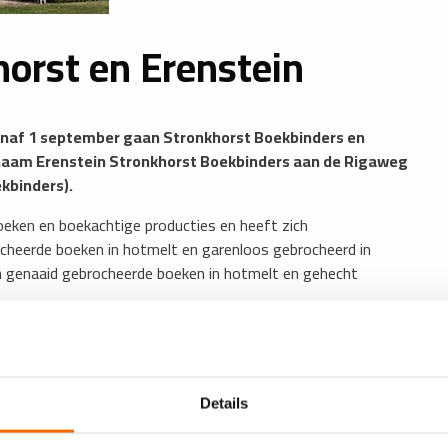
horst en Erenstein
anaf 1 september gaan Stronkhorst Boekbinders en
e naam Erenstein Stronkhorst Boekbinders aan de Rigaweg
kbinders).
eken en boekachtige producties en heeft zich
ocheerde boeken in hotmelt en garenloos gebrocheerd in
en genaaid gebrocheerde boeken in hotmelt en gehecht
 en hechten
over de bundeling: ‘Met deze fusie versterken we onze
Details
reding van werkzaamheden, genaaid gebrocheerd in hotmelt en
rdere uitbreiding in het hechten en het verzorgen van uw