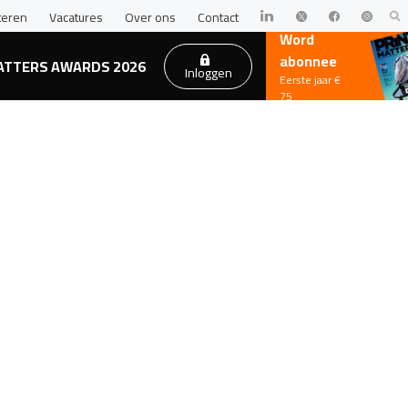
teren
Vacatures
Over ons
Contact
Word
abonnee
ATTERS AWARDS 2026
Inloggen
Eerste jaar €
75