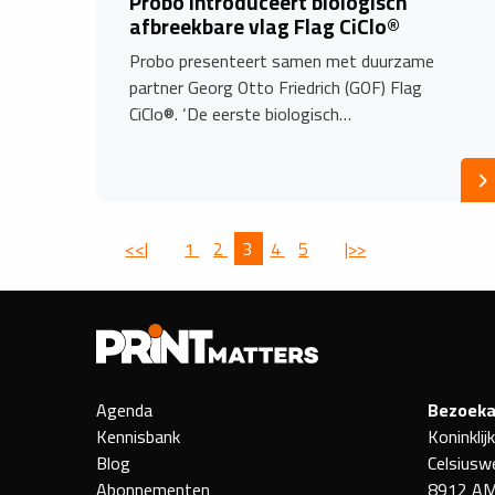
Probo introduceert biologisch
afbreekbare vlag Flag CiClo®
Probo presenteert samen met duurzame
partner Georg Otto Friedrich (GOF) Flag
CiClo®. ‘De eerste biologisch…
<<|
1
2
3
4
5
|>>
Agenda
Bezoeka
Kennisbank
Koninklij
Blog
Celsiusw
Abonnementen
8912 AM