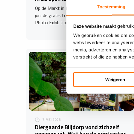
Op de Markt in Dokkum is nog tot en met 9
Toestemming
juni de gratis toegankelijke World Press
Photo Exhibition 2025…
Deze website maakt gebruik
We gebruiken cookies om cont
websiteverkeer te analyseren
media, adverteren en analys
verstrekt of die ze hebben v
Weigeren
7 MEI 2025
Diergaarde Blijdorp vond zichzelf
opnieuw uit. Wat kan de printsector