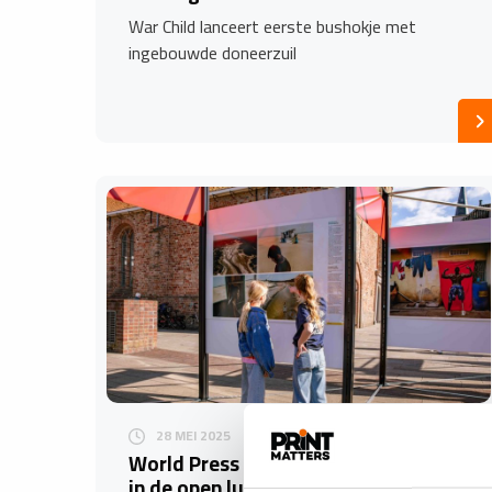
War Child lanceert eerste bushokje met
ingebouwde doneerzuil
28 MEI 2025
World Press Photo Exhibition 2025
in de open lucht in Dokkum