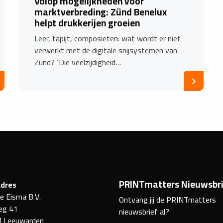
Volop mogelijkheden voor
marktverbreding: Zünd Benelux
helpt drukkerijen groeien
Leer, tapijt, composieten: wat wordt er niet
verwerkt met de digitale snijsystemen van
Zünd? ‘Die veelzijdigheid…
PRINTmatters Nieuwsbri
dres
ke Eisma B.V.
Ontvang jij de PRINTmatters
eg 41
nieuwsbrief al?
 Leeuwarden