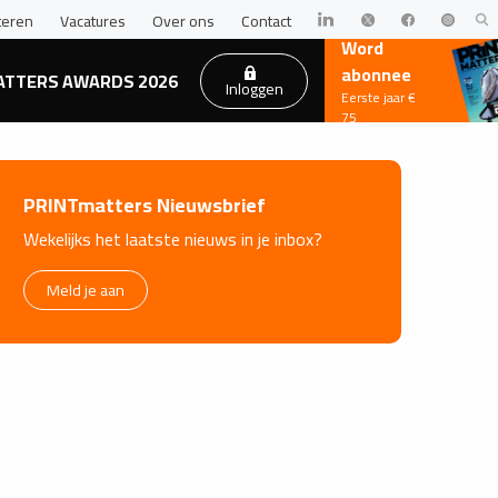
teren
Vacatures
Over ons
Contact
Word
abonnee
ATTERS AWARDS 2026
Inloggen
Eerste jaar €
75
PRINTmatters Nieuwsbrief
Wekelijks het laatste nieuws in je inbox?
Meld je aan