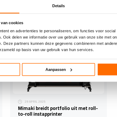
Filip Sørensen van Profolie is de winnaar van
Details
World Wrap Masters 2025. De Deen sleepte
in de finale,…
 van cookies
ent en advertenties te personaliseren, om functies voor social
. Ook delen we informatie over uw gebruik van onze site met on
e. Deze partners kunnen deze gegevens combineren met andere i
erzameld op basis van uw gebruik van hun services.
Aanpassen
29 APRIL 2025
Mimaki breidt portfolio uit met roll-
to-roll instapprinter