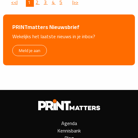
<<|
1
2
3
4
5
|>>
PRINTmatters Nieuwsbrief
Wekelijks het laatste nieuws in je inbox?
Meld je aan
Agenda
Kennisbank