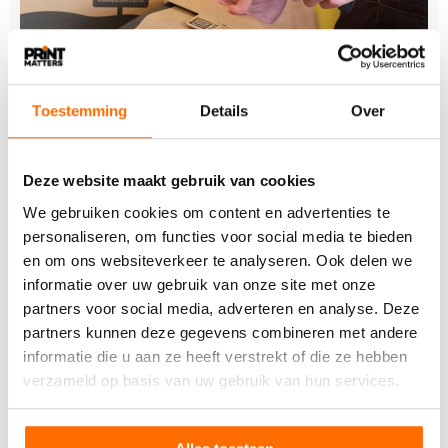
Toestemming
Details
Over
25 JUNI 2026
DS Smith, RE-ZIP EN RAJA Group starten pilot
Deze website maakt gebruik van cookies
voor herbruikbare e-commerceverpakkingen
We gebruiken cookies om content en advertenties te
DS Smith, RE-ZIP en de RAJA Group hebben samen
personaliseren, om functies voor social media te bieden
het initiatief REUSE FAST TRACK gelanceerd. De drie
en om ons websiteverkeer te analyseren. Ook delen we
partners…
informatie over uw gebruik van onze site met onze
partners voor social media, adverteren en analyse. Deze
partners kunnen deze gegevens combineren met andere
informatie die u aan ze heeft verstrekt of die ze hebben
verzameld op basis van uw gebruik van hun services.