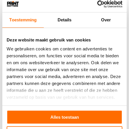
Toestemming
Details
Over
26 MEI 2020
Hoe is het met: Omnimark
Deze website maakt gebruik van cookies
Omnimark is een specialist in de belettering en
We gebruiken cookies om content en advertenties te
aankleding van voertuigen, gebouwen en producten.
personaliseren, om functies voor social media te bieden
KLM,…
en om ons websiteverkeer te analyseren. Ook delen we
informatie over uw gebruik van onze site met onze
partners voor social media, adverteren en analyse. Deze
partners kunnen deze gegevens combineren met andere
informatie die u aan ze heeft verstrekt of die ze hebben
verzameld op basis van uw gebruik van hun services.
Alles toestaan