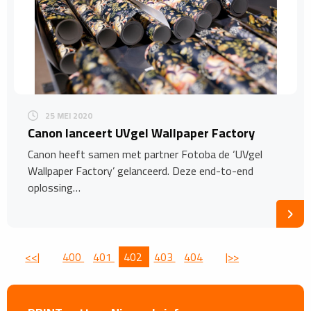
25 MEI 2020
Canon lanceert UVgel Wallpaper Factory
Canon heeft samen met partner Fotoba de ‘UVgel
Wallpaper Factory’ gelanceerd. Deze end-to-end
oplossing…
<<|
400
401
402
403
404
|>>