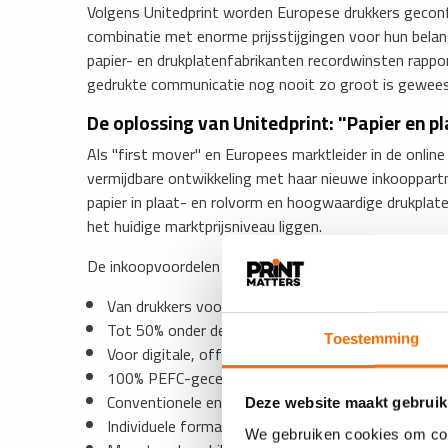
Volgens Unitedprint worden Europese drukkers geconfr
combinatie met enorme prijsstijgingen voor hun belang
papier- en drukplatenfabrikanten recordwinsten rapport
gedrukte communicatie nog nooit zo groot is gewees
De oplossing van Unitedprint: "Papier en p
Als "first mover" en Europees marktleider in de online
vermijdbare ontwikkeling met haar nieuwe inkooppa
papier in plaat- en rolvorm en hoogwaardige drukplate
het huidige marktprijsniveau liggen.
De inkoopvoordelen bij Unitedprint:
Van drukkers voor drukkers collegiaal eerlijk.
Tot 50% onder de huidige marktprijzen.
Toestemming
Voor digitale, offset en webdrukkers.
100% PEFC-gecertificeerd papier.
Conventionele en procesloze platen.
Deze website maakt gebruik
Individuele formaten en hoeveelheden.
We gebruiken cookies om cont