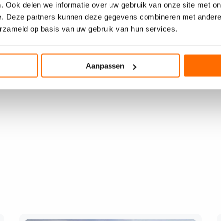
.
. Ook delen we informatie over uw gebruik van onze site met on
e. Deze partners kunnen deze gegevens combineren met andere i
erzameld op basis van uw gebruik van hun services.
EFC-gecertificeerd en geschikt voor digitale en offsetdruk.
 drukplaten een absoluut professionele en geteste
Aanpassen
 Geïnteresseerden kunnen nu vrijblijvend monsters aanvragen
ren. Gekwalificeerde contactpersonen van
Unitedprint
zijn te