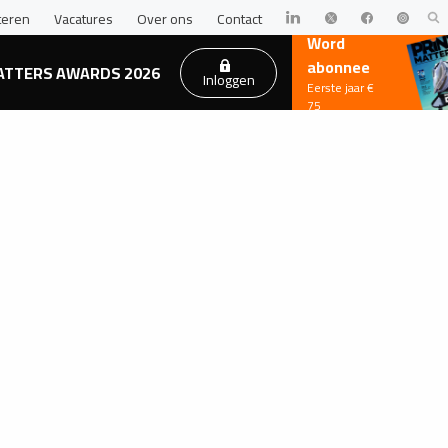
teren
Vacatures
Over ons
Contact
Word
abonnee
ATTERS AWARDS 2026
Inloggen
Eerste jaar €
75