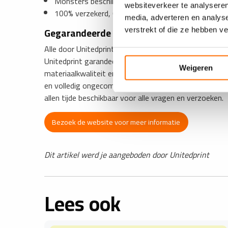
Monsters beschikbaar en materiaaltesten mogelijk
websiteverkeer te analyseren
100% verzekerd, 0% risico.
media, adverteren en analys
Gegarandeerde kwaliteit
verstrekt of die ze hebben v
Alle door Unitedprint aangeboden papieren zijn 100% P
Unitedprint garandeert bij alle verkochte papieren en
Weigeren
materiaalkwaliteit en een 100% betrouwbare levering.
en volledig ongecompliceerde materiaaltesten uitvoe
allen tijde beschikbaar voor alle vragen en verzoeken.
Bezoek de website voor meer informatie
Dit artikel werd je aangeboden door Unitedprint
Lees ook